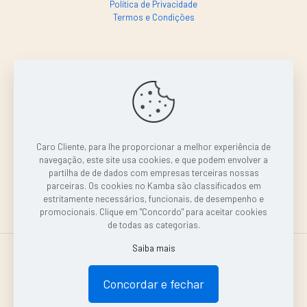
Política de Privacidade
Termos e Condições
SE PRECISAR, LIGA SÓ!
+244 938 808 834
sou@kambaexpress.com
Caro Cliente, para lhe proporcionar a melhor experiência de
navegação, este site usa cookies, e que podem envolver a
partilha de de dados com empresas terceiras nossas
parceiras. Os cookies no Kamba são classificados em
estritamente necessários, funcionais, de desempenho e
promocionais. Clique em "Concordo" para aceitar cookies
de todas as categorias.
Saiba mais
Concordar e fechar
Intermarcas, LDA | 2024-25 © KambaExpresss.com