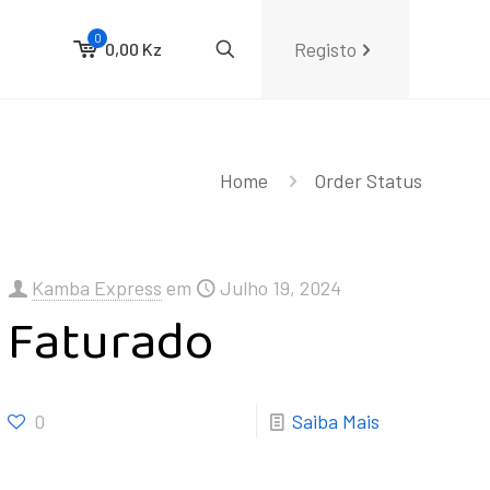
0
Registo
0,00 Kz
Home
Order Status
Kamba Express
em
Julho 19, 2024
Faturado
0
Saiba Mais