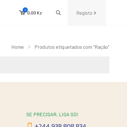
0
Registo
0,00 Kz
Home
Produtos etiquetados com “Ração”
SE PRECISAR, LIGA SÓ!
+244 938 808 834