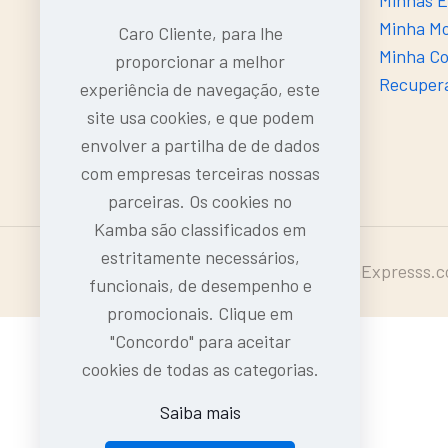
Contacto
Minhas 
Sobre o Kamba
Minha M
Caro Cliente, para lhe
Entregas
Minha C
proporcionar a melhor
Devoluções e Trocas
Recuper
experiência de navegação, este
Dúvidas Frequentes (FAQ's)
site usa cookies, e que podem
envolver a partilha de de dados
com empresas terceiras nossas
parceiras. Os cookies no
Kamba são classificados em
estritamente necessários,
Intermarcas, LDA | 2024-25 © KambaExpresss.
funcionais, de desempenho e
promocionais. Clique em
"Concordo" para aceitar
cookies de todas as categorias.
Saiba mais