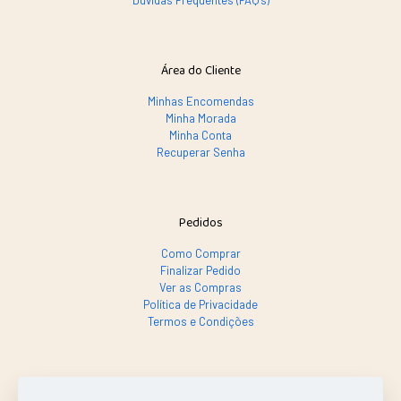
Dúvidas Frequentes (FAQ's)
Área do Cliente
Minhas Encomendas
Minha Morada
Minha Conta
Recuperar Senha
Pedidos
Como Comprar
Finalizar Pedido
Ver as Compras
Política de Privacidade
Termos e Condições
SE PRECISAR, LIGA SÓ!