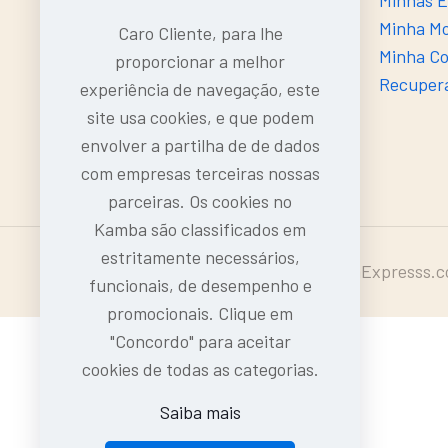
Contacto
Minhas 
Sobre o Kamba
Minha M
Caro Cliente, para lhe
Entregas
Minha C
proporcionar a melhor
Devoluções e Trocas
Recuper
experiência de navegação, este
Dúvidas Frequentes (FAQ's)
site usa cookies, e que podem
envolver a partilha de de dados
com empresas terceiras nossas
parceiras. Os cookies no
Kamba são classificados em
estritamente necessários,
Intermarcas, LDA | 2024-25 © KambaExpresss.
funcionais, de desempenho e
promocionais. Clique em
"Concordo" para aceitar
cookies de todas as categorias.
Saiba mais