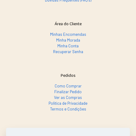
Dúvidas Frequentes (FAQ's)
Área do Cliente
Minhas Encomendas
Minha Morada
Minha Conta
Recuperar Senha
Pedidos
Como Comprar
Finalizar Pedido
Ver as Compras
Política de Privacidade
Termos e Condições
SE PRECISAR, LIGA SÓ!