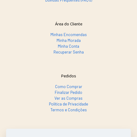
Dúvidas Frequentes (FAQ's)
Área do Cliente
Minhas Encomendas
Minha Morada
Minha Conta
Recuperar Senha
Pedidos
Como Comprar
Finalizar Pedido
Ver as Compras
Política de Privacidade
Termos e Condições
SE PRECISAR, LIGA SÓ!