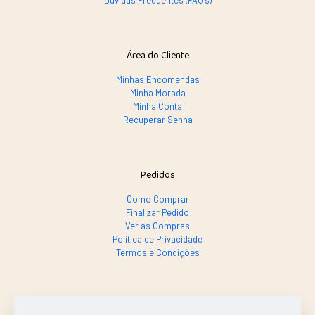
Dúvidas Frequentes (FAQ's)
Área do Cliente
Minhas Encomendas
Minha Morada
Minha Conta
Recuperar Senha
Pedidos
Como Comprar
Finalizar Pedido
Ver as Compras
Política de Privacidade
Termos e Condições
SE PRECISAR, LIGA SÓ!