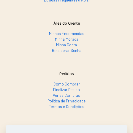
Dúvidas Frequentes (FAQ's)
Área do Cliente
Minhas Encomendas
Minha Morada
Minha Conta
Recuperar Senha
Pedidos
Como Comprar
Finalizar Pedido
Ver as Compras
Política de Privacidade
Termos e Condições
SE PRECISAR, LIGA SÓ!