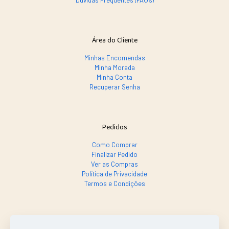
Dúvidas Frequentes (FAQ's)
Área do Cliente
Minhas Encomendas
Minha Morada
Minha Conta
Recuperar Senha
Pedidos
Como Comprar
Finalizar Pedido
Ver as Compras
Política de Privacidade
Termos e Condições
SE PRECISAR, LIGA SÓ!