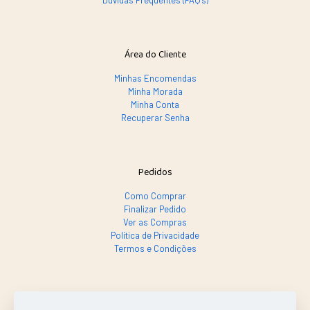
Dúvidas Frequentes (FAQ's)
Área do Cliente
Minhas Encomendas
Minha Morada
Minha Conta
Recuperar Senha
Pedidos
Como Comprar
Finalizar Pedido
Ver as Compras
Política de Privacidade
Termos e Condições
SE PRECISAR, LIGA SÓ!