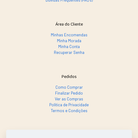
Dúvidas Frequentes (FAQ's)
Área do Cliente
Minhas Encomendas
Minha Morada
Minha Conta
Recuperar Senha
Pedidos
Como Comprar
Finalizar Pedido
Ver as Compras
Política de Privacidade
Termos e Condições
SE PRECISAR, LIGA SÓ!