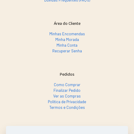
Dúvidas Frequentes (FAQ's)
Área do Cliente
Minhas Encomendas
Minha Morada
Minha Conta
Recuperar Senha
Pedidos
Como Comprar
Finalizar Pedido
Ver as Compras
Política de Privacidade
Termos e Condições
SE PRECISAR, LIGA SÓ!