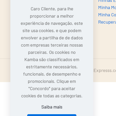
Contacto
Minhas 
Sobre o Kamba
Minha M
Caro Cliente, para lhe
Entregas
Minha C
proporcionar a melhor
Devoluções e Trocas
Recuper
experiência de navegação, este
Dúvidas Frequentes (FAQ's)
site usa cookies, e que podem
envolver a partilha de de dados
com empresas terceiras nossas
parceiras. Os cookies no
Kamba são classificados em
estritamente necessários,
Intermarcas, LDA | 2024-25 © KambaExpresss.
funcionais, de desempenho e
promocionais. Clique em
"Concordo" para aceitar
cookies de todas as categorias.
Saiba mais