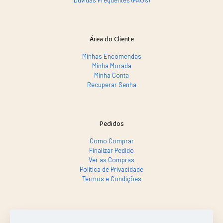
Dúvidas Frequentes (FAQ's)
Área do Cliente
Minhas Encomendas
Minha Morada
Minha Conta
Recuperar Senha
Pedidos
Como Comprar
Finalizar Pedido
Ver as Compras
Política de Privacidade
Termos e Condições
SE PRECISAR, LIGA SÓ!